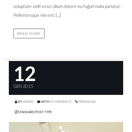
voluptate velit esse cillum dolore eu fugiat nulla pariatur.
Pellentesque nisl est, [...]
READ MORE
12
GEN 2015
BY
ADMIN
WITH
0 COMMENTS
PERMALINK
STANDARD POST TYPE