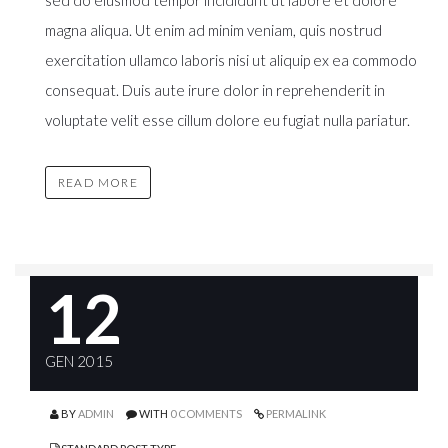
sed do eiusmod tempor incididunt ut labore et dolore
magna aliqua. Ut enim ad minim veniam, quis nostrud
exercitation ullamco laboris nisi ut aliquip ex ea commodo
consequat. Duis aute irure dolor in reprehenderit in
voluptate velit esse cillum dolore eu fugiat nulla pariatur.
READ MORE
12
GEN 2015
BY
ADMIN
WITH
0 COMMENTS
PERMALINK