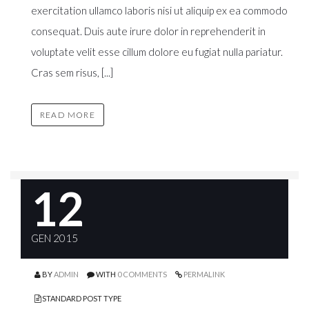
exercitation ullamco laboris nisi ut aliquip ex ea commodo
consequat. Duis aute irure dolor in reprehenderit in
voluptate velit esse cillum dolore eu fugiat nulla pariatur.
Cras sem risus, [...]
READ MORE
12
GEN 2015
BY
ADMIN
WITH
0 COMMENTS
PERMALINK
STANDARD POST TYPE