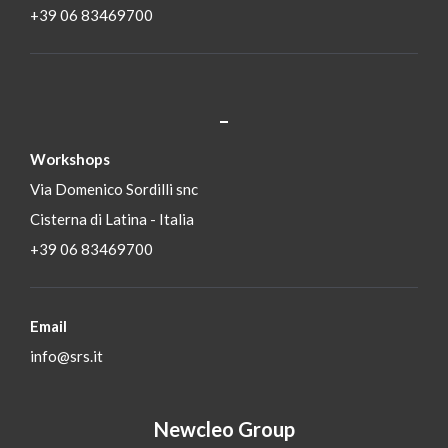
+39 06 83469700
_
S
Workshops
Via Domenico Sordilli snc
Cisterna di Latina - Italia
+39 06 83469700
Email
info@srs.it
Newcleo Group