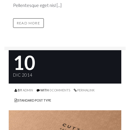
Pellentesque eget nisl [...]
READ MORE
10
DIC 2014
BY
ADMIN
WITH
0 COMMENTS
PERMALINK
STANDARD POST TYPE