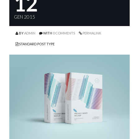
12
GEN 2015
BY
ADMIN
WITH
0 COMMENTS
PERMALINK
STANDARD POST TYPE