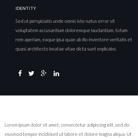
IDENTITY
Sed ut perspiciatis unde omnis iste natus error sit
voluptatem accusantium doloremque laudantium, totam
rem aperiam, eaque ipsa quae ab illo inventore veritatis et
quasi architecto beatae vitae dicta sunt explicabo.
Lorem ipsum dolor sit amet, consectetur adipiscing elit, sed do
eiusmod tempor incididunt ut labore et dolore magna aliqua. Ut