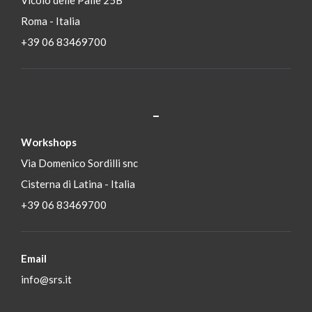
Vicolo delle Palle 25B
Roma - Italia
+39 06 83469700
_
S
Workshops
Via Domenico Sordilli snc
Cisterna di Latina - Italia
+39 06 83469700
Email
info@srs.it