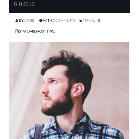
GIU 2015
BY
ADMIN
WITH
0 COMMENTS
PERMALINK
STANDARD POST TYPE