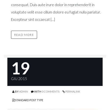
consequat. Duis aute irure dolor in reprehenderit in
voluptate velit esse cillum dolore eu fugiat nulla pariatur.
Excepteur sint occaecat […]
READ MORE
19
GIU 2015
BY
ADMIN
WITH
0 COMMENTS
PERMALINK
STANDARD POST TYPE