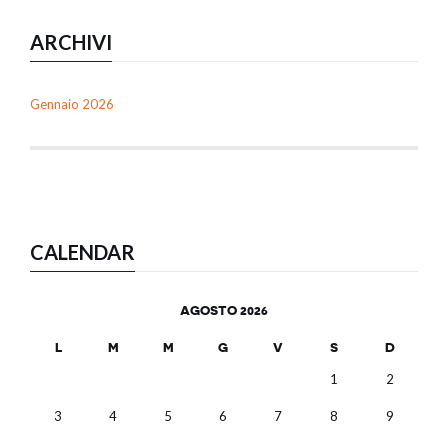
ARCHIVI
Gennaio 2026
CALENDAR
AGOSTO 2026
L
M
M
G
V
S
D
1
2
3
4
5
6
7
8
9