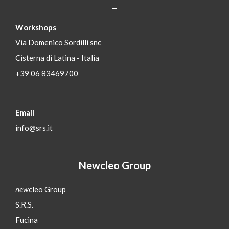
_
S
Workshops
Via Domenico Sordilli snc
Cisterna di Latina - Italia
+39 06 83469700
Email
info@srs.it
Newcleo Group
new
cleo Group
S.R.S.
Fucina