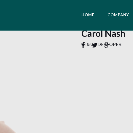
HOME
COMPANY
Carol Nash
UI & UX DEVEOPER