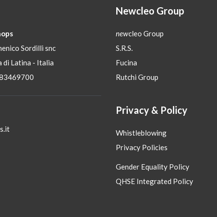
Newcleo Group
ops
new
cleo Group
enico Sordilli snc
S.R.S.
 di Latina - Italia
Fucina
 83469700
Rutchi Group
Privacy & Policy
.it
Whistleblowing
Privacy Policies
Gender Equality Policy
QHSE Integrated Policy