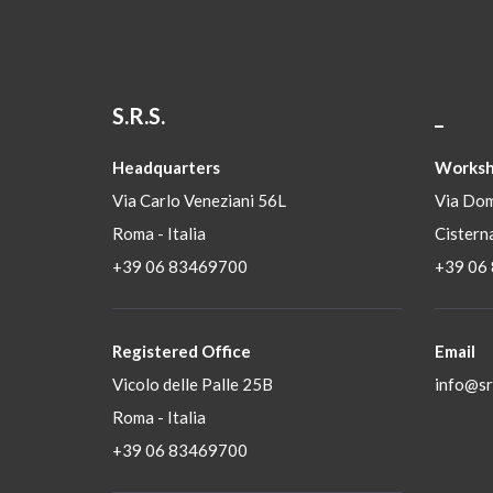
S.R.S.
_
Headquarters
Worksh
Via Carlo Veneziani 56L
Via Dom
Roma - Italia
Cisterna
+39 06 83469700
+39 06
Registered Office
Email
Vicolo delle Palle 25B
info@srs
Roma - Italia
+39 06 83469700