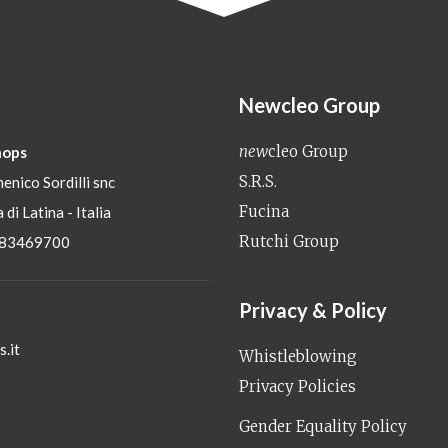
Newcleo Group
new
cleo Group
ops
S.R.S.
enico Sordilli snc
Fucina
 di Latina - Italia
Rutchi Group
 83469700
Privacy & Policy
.it
Whistleblowing
Privacy Policies
Gender Equality Policy